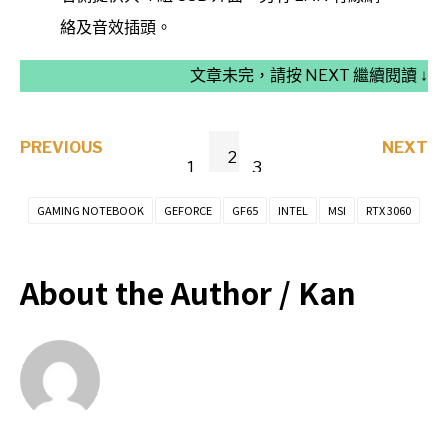
絡及音效插頭。
文章未完，請按 NEXT 繼續閱讀 ↓
PREVIOUS
NEXT
2
1
3
GAMING NOTEBOOK
GEFORCE
GF65
INTEL
MSI
RTX 3060
About the Author /
Kan