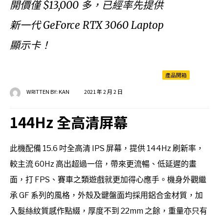
開價僅 $13,000 多，已經率先提供
新一代 GeForce RTX 3060 Laptop
顯示卡！
產品開箱
WRITTEN BY:
KAN
2021 年 2 月 2 日
144Hz 全高清屏幕
此機配備 15.6 吋全高清 IPS 屏幕，提供 144Hz 刷新率，
較主流 60Hz 高出超過一倍，帶來更流暢、低延遲的畫
面，打 FPS、賽車之類遊戲就更加得心應手。機身外觀繼
承 GF 系列的風格，外殼及鍵盤面均採用鋁合金材質，加
入髮絲紋質感作點綴，厚度不到 22mm 之餘，重量亦只有