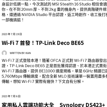
身設計低調一點，今次測試的 MSI Stealth 16 Studio 相信會
你 – 在不到 20mm 厚、不到 2kg 重的機身內，提供高階硬件規
格，還通過 NVIDIA Studio 平台認證，返工時創作、收工後
一部機搞掂！
2023 年 7 月 19 日
Wi-Fi 7 首發！TP-Link Deco BE65
WRITTEN BY:
KAN
Wi-Fi 7 正式登陸本港！隨著 OFCA 正式對 Wi-Fi 7 路由器發
證，TP-Link Deco BE65 正是首批獲得認證、於本港正式賣
Wi-Fi 7 路由器，提供 BE11000 速度規格，單是 6GHz 頻譜
5,760Mbps 傳輸速度，配合全新 MLO 技術讓單一裝置用盡
傳輸。想知 Wi-Fi 7 實際有幾快？下文自有分解。
2023 年 7 月 6 日
家用私人雲端功能大全 Synology DS423+