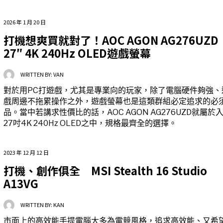
2026 年 1 月 20 日
打機想爽買就對了！AOC AGON AG276UZD
27″ 4K 240Hz OLED遊戲螢幕
WRITTEN BY:
VAN
對於用PC打遊戲，尤其是專業向的玩家，除了電腦硬件夠強、
戲周邊不拖累操作之外，遊戲螢幕也是這類群組必定追求的必
品。當中若講求性價比的話，AOC AGON AG276UZD就屬於
27吋4K 240Hz OLED之中，規格最齊全的選擇。
2023 年 12 月 12 日
打機、創作俱全 MSI Stealth 16 Studio
A13VG
WRITTEN BY:
KAN
市面上的高效能手提電腦大多為電競風格，追求高效能、又希