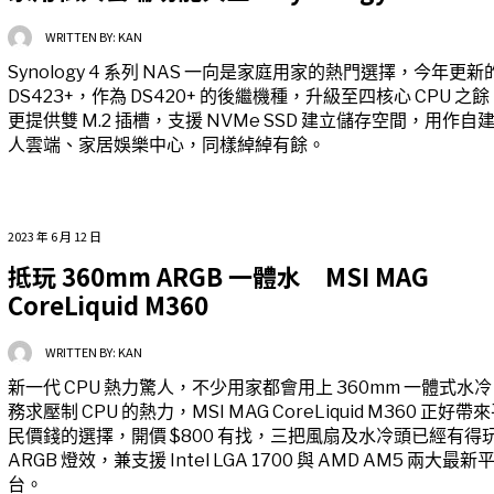
WRITTEN BY:
KAN
Synology 4 系列 NAS 一向是家庭用家的熱門選擇，今年更新
DS423+，作為 DS420+ 的後繼機種，升級至四核心 CPU 之餘
更提供雙 M.2 插槽，支援 NVMe SSD 建立儲存空間，用作自
人雲端、家居娛樂中心，同樣綽綽有餘。
2023 年 6 月 12 日
抵玩 360mm ARGB 一體水 MSI MAG
CoreLiquid M360
WRITTEN BY:
KAN
新一代 CPU 熱力驚人，不少用家都會用上 360mm 一體式水
務求壓制 CPU 的熱力，MSI MAG CoreLiquid M360 正好帶
民價錢的選擇，開價 $800 有找，三把風扇及水冷頭已經有得
ARGB 燈效，兼支援 Intel LGA 1700 與 AMD AM5 兩大最新
台。