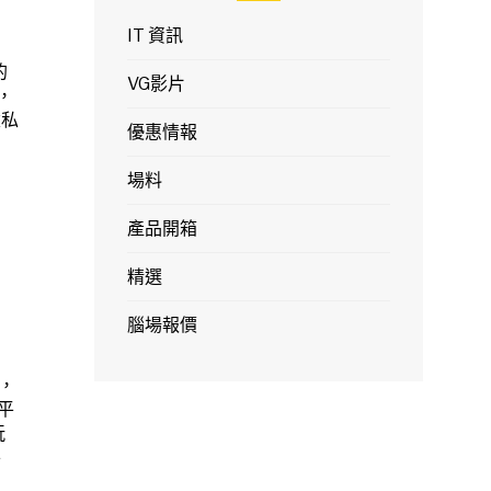
IT 資訊
的
VG影片
，
建私
優惠情報
場料
產品開箱
精選
腦場報價
冷，
來平
玩
平