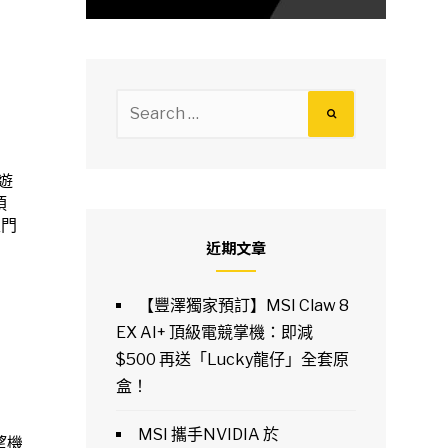
Search
for:
遊
須
入門
近期文章
【豐澤獨家預訂】MSI Claw 8
EX AI+ 頂級電競掌機：即減
$500 再送「Lucky龍仔」全套原
盒！
MSI 攜手NVIDIA 於
望機