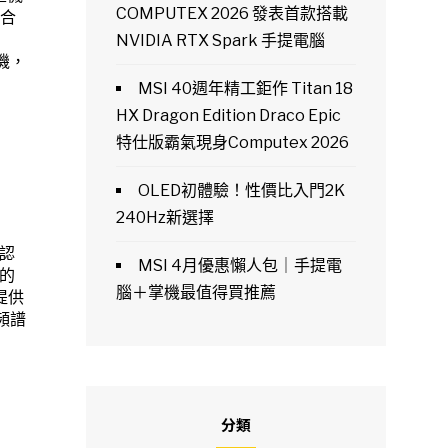
COMPUTEX 2026 發表首款搭載
適合
NVIDIA RTX Spark 手提電腦
打機，
MSI 40週年精工鉅作 Titan 18
HX Dragon Edition Draco Epic
特仕版霸氣現身Computex 2026
OLED初體驗！性價比入門2K
240Hz新選擇
出認
MSI 4月優惠懶人包｜手提電
街的
腦＋掌機最值得買推薦
已提供
多頻譜
分類