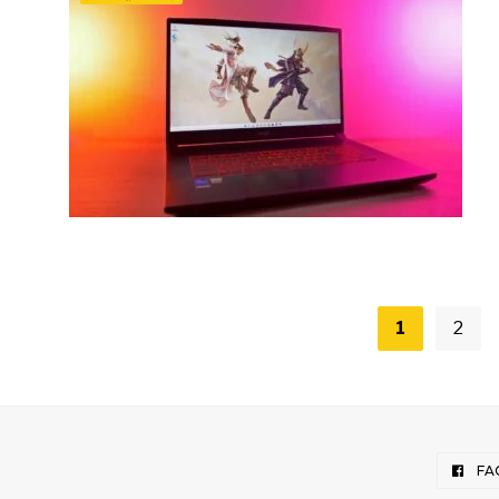
Posts
1
2
pagination
FA