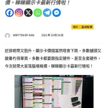
價，睇睇顯示卡最新行情啦！
場料
•
腦場報價
WRITTEN BY:
KAN
2021 年 10 月 26 日
近排啲幣又勁升，顯示卡價錢當然唔會下跌，多數舖頭又
變番冇得單買，多數卡都要跟指定硬件、甚至全套硬件，
今次就帶大家落腦場格價，睇睇顯示卡最新行情啦！