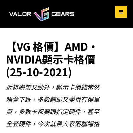
for:
【VG 格價】AMD‧
NVIDIA顯示卡格價
(25-10-2021)
近排啲幣又勁升，顯示卡價錢當然
唔會下跌，多數舖頭又變番冇得單
買，多數卡都要跟指定硬件、甚至
全套硬件，今次就帶大家落腦場格