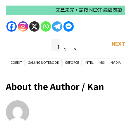
文章未完，請按 NEXT 繼續閱讀 ↓
NEXT
1
2
3
CORE I7
GAMING NOTEBOOK
GEFORCE
INTEL
MSI
NVIDIA
About the Author /
Kan