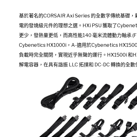
基於著名的CORSAIR Axi Series 的全數字傳統基
電的發燒級元件的理想之選。HXi PSU 獲取了Cybenet
更少，發熱量更低，而高性能140 毫米流體動力軸承 (F
Cybenetics HX1000i，A-適用於Cybenetics
負載時完全關閉，實現近乎無聲的運行。HX1500i 和HX1
解電容器，在具有諧振 LLC 拓撲和 DC-DC 轉換