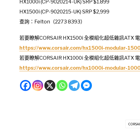
HX1000i (CP-9020214-UK) SRP $1.899
HX1500i (CP-9020215-UK) SRP $2,999
查詢：Felton（2273 8393）
若要瞭解CORSAIR HX1500i 全模組化超低雜訊ATX
https://www.corsair.com/hx1500i-modular-150
若要瞭解CORSAIR HX1000i 全模組化超低雜訊ATX
https://www.corsair.com/hx1000i-modular-100
CORSAI