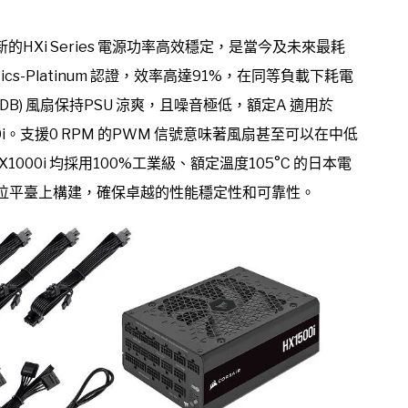
礎，新的HXi Series 電源功率高效穩定，是當今及未來最耗
ics-Platinum 認證，效率高達91%，在同等負載下耗電
DB) 風扇保持PSU 涼爽，且噪音極低，額定A 適用於
 HX1500i。支援0 RPM 的PWM 信號意味著風扇甚至可以在中低
000i 均採用100%工業級、額定溫度105°C 的日本電
的全數位平臺上構建，確保卓越的性能穩定性和可靠性。