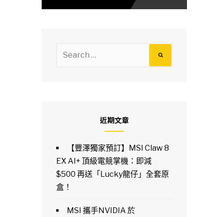
Search
for:
近期文章
【豐澤獨家預訂】MSI Claw 8
EX AI+ 頂級電競掌機：即減
$500 再送「Lucky龍仔」全套原
盒！
MSI 攜手NVIDIA 於