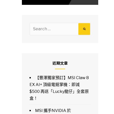
Search
for:
近期文章
【豐澤獨家預訂】MSI Claw 8
EX AI+ 頂級電競掌機：即減
$500 再送「Lucky龍仔」全套原
盒！
MSI 攜手NVIDIA 於