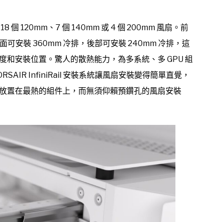
20mm、7 個 140mm 或 4 個 200mm 風扇。前
可安裝 360mm 冷排，後部可安裝 240mm 冷排，這
和安裝位置。驚人的散熱能力，為多系統、多 GPU 組
R InfiniRail 安裝系統讓風扇安裝變得簡單直覺，
放置在最熱的組件上，而無須仰賴預鑽孔的風扇安裝