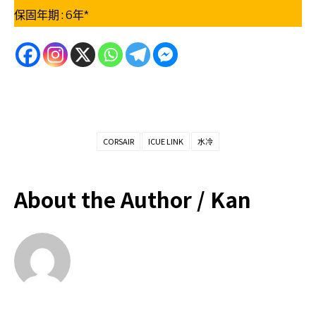
保固年期 : 6年*
CORSAIR
ICUE LINK
水冷
About the Author /
Kan