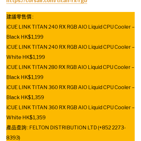
https://corsair.com/titan-rx-rgb
建議零售價 :
iCUE LINK TITAN 240 RX RGB AIO Liquid CPU Cooler –
Black HK$1,199
iCUE LINK TITAN 240 RX RGB AIO Liquid CPU Cooler –
White HK$1,199
iCUE LINK TITAN 280 RX RGB AIO Liquid CPU Cooler –
Black HK$1,199
iCUE LINK TITAN 360 RX RGB AIO Liquid CPU Cooler –
Black HK$1,359
iCUE LINK TITAN 360 RX RGB AIO Liquid CPU Cooler –
White HK$1,359
產品查詢 : FELTON DISTRIBUTION LTD (+852 2273-
8393)