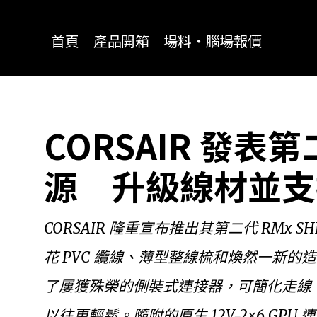
for:
首頁
產品開箱
場料‧腦場報價
CORSAIR 發表第二
源 升級線材並支援 
CORSAIR 隆重宣布推出其第二代 RMx
花 PVC 纜線、薄型整線梳和煥然一新的造
了屢獲殊榮的側裝式連接器，可簡化走線，並透過 
以往更輕鬆。隨附的原生 12V-2×6 GPU