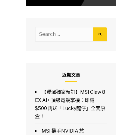
Search
for:
近期文章
【豐澤獨家預訂】MSI Claw 8
EX AI+ 頂級電競掌機：即減
$500 再送「Lucky龍仔」全套原
盒！
MSI 攜手NVIDIA 於