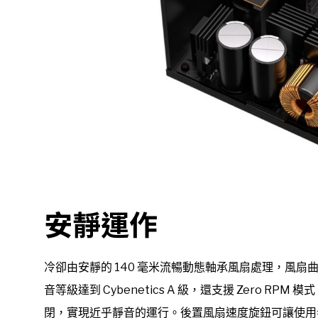
安靜運作
冷卻由安靜的 140 毫米流暢動態軸承風扇處理，風
音等級達到 Cybenetics A 級，還支援 Zero 
閉，實現近乎靜音的運行。後置風扇速度旋鈕可讓使用