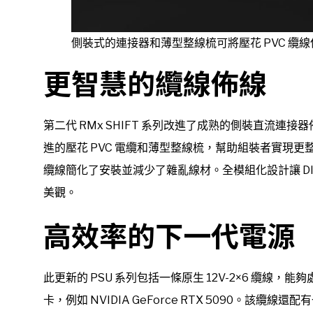
側裝式的連接器和薄型整線梳可將壓花 PVC 纜
更智慧的纜線佈線
第二代 RMx SHIFT 系列改進了成熟的側裝直流
進的壓花 PVC 電纜和薄型整線梳，幫助組裝者實現更整潔的組
纜線簡化了安裝並減少了雜亂線材。全模組化設計讓 D
美觀。
高效率的下一代電源
此更新的 PSU 系列包括一條原生 12V-2×6 纜線，
卡，例如 NVIDIA GeForce RTX 5090。