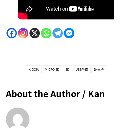
KIOXIA
MICRO SD
SD
USB手指
記憶卡
About the Author /
Kan