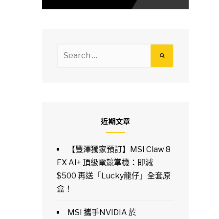
Search
for:
近期文章
【豐澤獨家預訂】MSI Claw 8
EX AI+ 頂級電競掌機：即減
$500 再送「Lucky龍仔」全套原
盒！
MSI 攜手NVIDIA 於