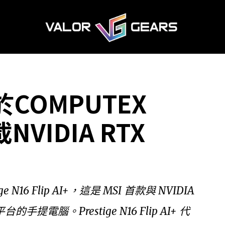
 於COMPUTEX
VIDIA RTX
ge N16 Flip AI+，這是 MSI 首款與 NVIDIA
的手提電腦。Prestige N16 Flip AI+ 代