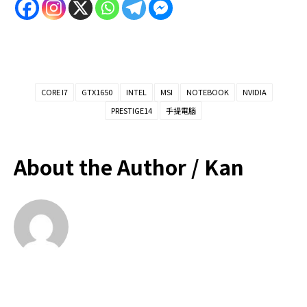
CORE I7
GTX1650
INTEL
MSI
NOTEBOOK
NVIDIA
PRESTIGE14
手提電腦
About the Author /
Kan