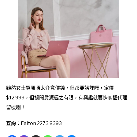
雖然女士買嘢唔太介意價錢，但都要講埋嘅，定價
$12,999，但據聞貨源極之有限，有興趣就要快啲搵代理
留機喇！
查詢：Felton 2273 8393