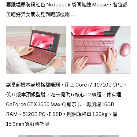
要跟埋原裝粉紅色 Notebook 袋同無線 Mouse，各位都
係唔好畀女朋友見到呢部機喇……
講番部機本身規格都唔弱，用上 Core i7-10710U CPU，
係 U 版本頂級型號，唯一提供 6 核心 12 線程，仲有埋
GeForce GTX 1650 Max-Q 顯示卡，再加埋 16GB
RAM、512GB PCI-E SSD，呢個規格重 1.29kg、厚
15.9mm 算好輕巧喇！