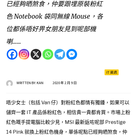
已經夠晒煞食，仲要跟埋原裝粉紅
色 Notebook 袋同無線 Mouse，各
位都係唔好畀女朋友見到呢部機
喇……
IT 資訊
WRITTEN BY:
KAN
2020 年 2 月 9 日
唔少女士（包括 Van 仔）對粉紅色都情有獨鍾，如果可以
儲齊一套 IT 產品係粉紅色，相信貴一貴都肯買。市場上粉
紅色嘅手提電腦比較少見，MSI 最新返咗呢部 Prestige
14 Pink 就換上粉紅色機身，單係呢點已經夠晒煞食，仲