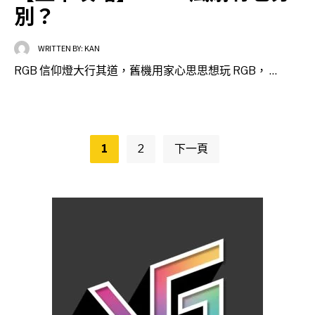
別？
WRITTEN BY:
KAN
RGB 信仰燈大行其道，舊機用家心思思想玩 RGB， …
Posts
pagination
1
2
下一頁