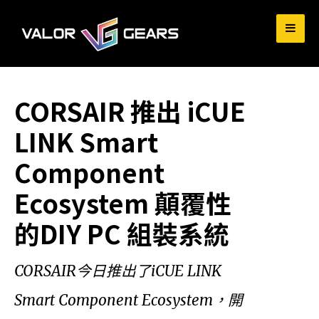
for:
CORSAIR 推出 iCUE
LINK Smart
Component
Ecosystem 顛覆性
的DIY PC 組裝系統
CORSAIR今日推出了iCUE LINK
Smart Component Ecosystem，開