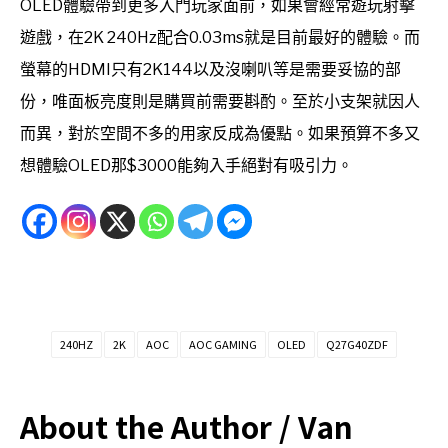
OLED體驗帶到更多入門玩家面前，如果會經常遊玩射擊
遊戲，在2K 240Hz配合0.03ms就是目前最好的體驗。而
螢幕的HDMI只有2K144以及沒喇叭等是需要妥協的部
份，唯面板亮度則是購買前需要斟酌。至於小支架就因人
而異，對於空間不多的用家反成為優點。如果預算不多又
想體驗OLED那$3000能夠入手絕對有吸引力。
240HZ
2K
AOC
AOC GAMING
OLED
Q27G40ZDF
About the Author /
Van