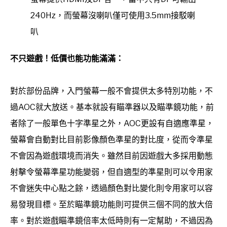
240Hz，而螢幕沒喇叭僅可使用3.5mm接駁喇
叭
不只遊戲！低價也能功能滿滿：
對於部份品牌，入門螢幕一般不會提供太多特別功能，不
過AOC就大放送。基本就設有瞄準器以及瞄準鏡功能，前
者除了一般單色十字準星之外，AOC更設有自適應準星，
螢幕會自動對比目前影像顏色準星的對比度，從而令準星
不會因為遊戲環境而消失。雖然目前因遊戲大多採用動態
射擊令螢幕準星功能變弱，但自適型的準星則可以令用家
不會迷失中心點之餘，透過顏色對比變化則令用家可以容
易發現目標。至於瞄準鏡功能則可提供三個不同的放大倍
率。對於遊戲瞄準鏡倍率太低時則有一定幫助，不過因為